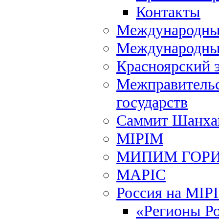
Контакты
Международный
Международны
Красноярский 
Межправительс
государств
Саммит Шанхай
MIPIM
МИПИМ ГОР
MAPIC
Россия на MIP
«Регионы Р