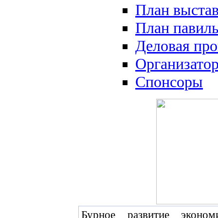
План выста
План павил
Деловая пр
Организато
Спонсоры
Бурное развитие эконо