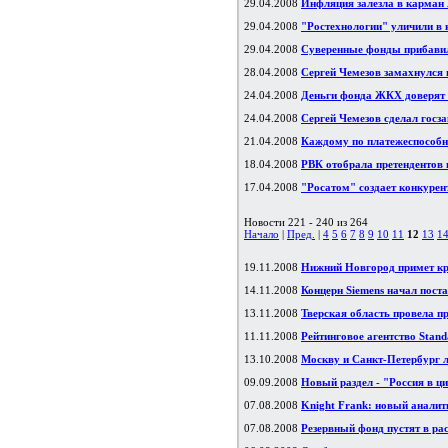
29.04.2008
Инфляция залезла в карман 
29.04.2008
"Ростехнологии" уличили в
29.04.2008
Суверенные фонды прибавил
28.04.2008
Сергей Чемезов замахнулся 
24.04.2008
Деньги фонда ЖКХ доверят б
24.04.2008
Сергей Чемезов сделал госз
21.04.2008
Каждому по платежеспособн
18.04.2008
РВК отобрала претендентов 
17.04.2008
"Росатом" создает конкурен
Новости 221 - 240 из 264
Начало
|
Пред.
|
4
5
6
7
8
9
10
11
12
13
1
19.11.2008
Нижний Новгород примет кр
14.11.2008
Концерн Siemens начал пост
13.11.2008
Тверская область провела 
11.11.2008
Рейтинговое агентство Stan
13.10.2008
Москву и Санкт-Петербург л
09.09.2008
Новый раздел - "Россия в ц
07.08.2008
Knight Frank: новый аналит
07.08.2008
Резервный фонд пустят в ра