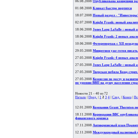
06.08.2008
Опубликована концепция раз
01.08.2008
Климат быстро портится
18.07.2008
Новый раздел - "Инвесторы"
02.07.2008
Knight Frank: новый аналит
18.06.2008
Jones Lang LaSalle : новый 
18.06.2008
Knight Frank: 2 новых анал
10.06.2008
Фоторепортаж с XII междун
29.05.2008
Минрегион уже готов писать
27.05.2008
Knight Frank: 4 новых анал
27.05.2008
Jones Lang LaSalle : новый 
27.05.2008
Тверская побила Бонд-стрит
27.05.2008
Комиссия по росту и развит
по уровню ВВП на душу населения ст
Новости 21 - 40 из 72
Начало
|
Пред.
|
1
2
3
4
|
След.
|
Конец
|
Вс
12.01.2009
Компания Grant Thornton по
18.11.2008
Корпорация BBC опубликова
финансового кризиса
17.11.2008
Антикризисный план Прави
12.11.2008
Международный валютный фо