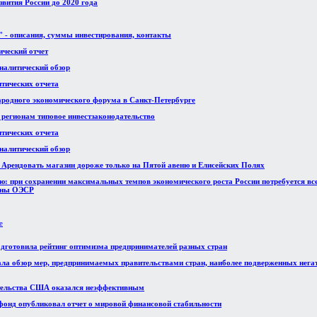
вития России до 2020 года
 - описания, суммы инвестирования, контакты
ический отчет
аналитический обзор
итических отчета
ародного экономического форума в Санкт-Петербурге
 регионам типовое инвестзаконодательство
итических отчета
аналитический обзор
. Арендовать магазин дороже только на Пятой авеню и Елисейских Полях
ию: при сохранении максимальных темпов экономического роста России потребуется все
раны ОЭСР
е
дготовила рейтинг оптимизма предпринимателей разных стран
ла обзор мер, предпринимаемых правительствами стран, наиболее подверженных нег
тельства США оказался неэффективным
нд опубликовал отчет о мировой финансовой стабильности