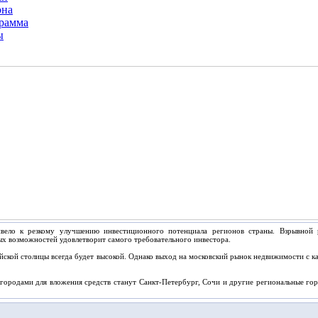
она
грамма
ы
ивело к резкому улучшению инвестиционного потенциала регионов страны. Взрывной 
ых возможностей удовлетворит самого требовательного инвестора.
йской столицы всегда будет высокой. Однако выход на московский рынок недвижимости с к
городами для вложения средств станут Санкт-Петербург, Сочи и другие региональные гор