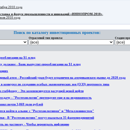
тября 2010 года
ыставка и форум промышленности и инноваций «ИННОПРОМ-2010»
,
июля 2010 года
Поиск по каталогу инвестиционных проектов:
Отраслевой тип проекта:
Стадия про
рооблигации на $1 млрд
ду должное - Банк выпустит еврооблигации на $1 млрд
ациях
ный атом - Российский уран будет ограничен на американском рынке до 2020 года
 в конкурсе по созданию особых экономических зон (ОЭЗ) портового типа
и стабфонду - Это компенсируется растущей ценой нефти
госдачу - "Ростехнологии" претендуют еще и на недвижимость
авил почти 3,069 трлн рублей
тся войти в альянс с "Ростехнологиями" и "Металлоинвестом"
етки - В "Ростехнологиях" могут оказаться 35 фармпредприятий
ять по-частному - Чтобы переиграть инфляцию