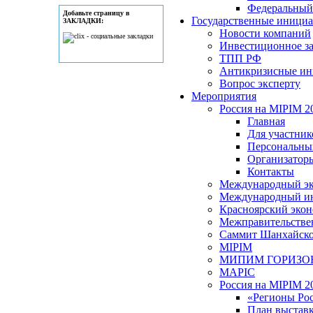
Федеральный
Добавьте страницу в
Государственные иници
ЗАКЛАДКИ:
Новости компаний
Инвестиционное за
ТПП РФ
Антикризисные и
Вопрос эксперту
Мероприятия
Россия на MIPIM 2
Главная
Для участник
Персональны
Организатор
Контакты
Международный эк
Международный ин
Красноярский эко
Межправительствен
Саммит Шанхайской
MIPIM
МИПИМ ГОРИЗО
MAPIC
Россия на MIPIM 2
«Регионы Ро
План выстав