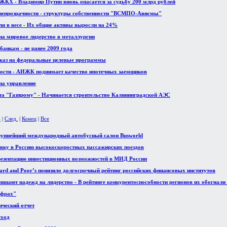
ЖКХ - Владимир Путин вновь опасается за судьбу 200 млрд рублей
 непрозрачности - структуры собственности "ВСМПО-Ависмы"
и в весе - Их общие активы выросли на 24%
на мировое лидерство в металлургии
анкам - не ранее 2009 года
аказ на федеральные целевые программы
ости - АИЖК поднимает качество ипотечных заемщиков
на управление
та "Газпрому" - Начинается строительство Калининградской АЭС
4
|
След.
|
Конец
|
Все
упнейший международный автобусный салон Busworld
авку в Россию высокоскоростных пассажирских поездов
презентацию инвестиционных возможностей в МИД России
dard and Poor’s понизило долгосрочный рейтинг российских финансовых институтов
ишают надежд на лидерство - В рейтинге конкурентоспособности регионов их обогнал
ифрах"
ический отчет
сход