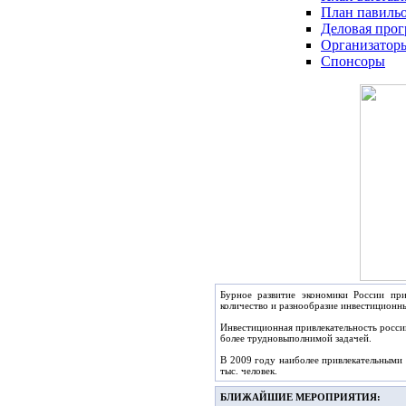
План павиль
Деловая про
Организатор
Спонсоры
Бурное развитие экономики России пр
количество и разнообразие инвестиционн
Инвестиционная привлекательность росси
более трудновыполнимой задачей.
В 2009 году наиболее привлекательными 
тыс. человек.
БЛИЖАЙШИЕ МЕРОПРИЯТИЯ: