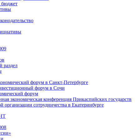
 бюджет
ативы
конодательство
нициативы
009
ов
й раздел
ы
ономический форум в Санкт-Петербурге
вестиционный форум в Сочи
номический форум
ная экономическая конференция Прикаспийских государств
 организации сотрудничества в Екатеринбурге
НТ
008
ссии»
ки