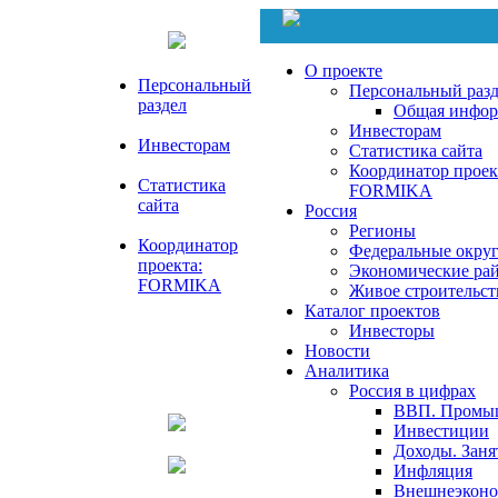
О проекте
Персональный
Персональный раз
раздел
Общая инфор
Инвесторам
Инвесторам
Статистика сайта
Координатор проек
Статистика
FORMIKA
сайта
Россия
Регионы
Координатор
Федеральные окру
проекта:
Экономические ра
FORMIKA
Живое строительст
Каталог проектов
Инвесторы
Новости
Аналитика
Россия в цифрах
ВВП. Промы
Инвестиции
Доходы. Заня
Инфляция
Внешнеэконом