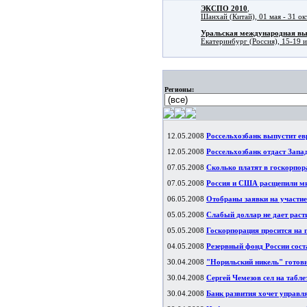
ЭКСПО 2010
,
Шанхай (Китай), 01 мая - 31 ок
Уральская международная в
Екатеринбург (Россия), 15-19 
Регионы:
12.05.2008
Россельхозбанк выпустит ев
12.05.2008
Россельхозбанк отдаст Запа
07.05.2008
Сколько платят в госкорпор
07.05.2008
Россия и США расщепили мир
06.05.2008
Отобраны заявки на участие
05.05.2008
Слабый доллар не дает раст
05.05.2008
Госкорпорация просится на 
04.05.2008
Резервный фонд России сост
30.04.2008
"Норильский никель" готови
30.04.2008
Сергей Чемезов сел на табл
30.04.2008
Банк развития хочет управл