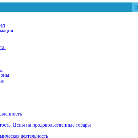
дел
мация
та:
га
йоны
во
шленность
тость. Цены на продовольственные товары
ическая деятельность