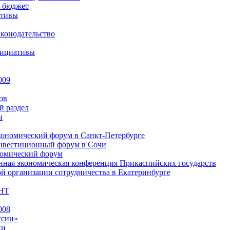
 бюджет
ативы
конодательство
нициативы
009
ов
й раздел
ы
ономический форум в Санкт-Петербурге
вестиционный форум в Сочи
номический форум
ная экономическая конференция Прикаспийских государств
 организации сотрудничества в Екатеринбурге
НТ
008
ссии»
ки