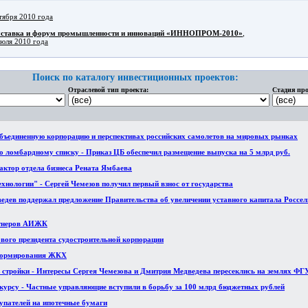
тября 2010 года
ыставка и форум промышленности и инноваций «ИННОПРОМ-2010»
,
июля 2010 года
Поиск по каталогу инвестиционных проектов:
Отраслевой тип проекта:
Стадия про
объединенную корпорацию и перспективах российских самолетов на мировых рынках
ломбардному списку - Приказ ЦБ обеспечил размещение выпуска на 5 млрд руб.
ктор отдела бизнеса Рената Ямбаева
ехнологии" - Сергей Чемезов получил первый взнос от государства
дев поддержал предложение Правительства об увеличении уставного капитала Россель
ртнеров АИЖК
вого президента судостроительной корпорации
еформирования ЖКХ
 стройки - Интересы Сергея Чемезова и Дмитрия Медведева пересеклись на землях Ф
курсу - Частные управляющие вступили в борьбу за 100 млрд бюджетных рублей
пателей на ипотечные бумаги