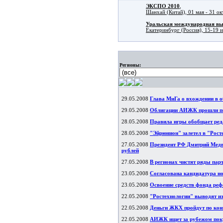
ЭКСПО 2010
,
Шанхай (Китай), 01 мая - 31 ок
Уральская международная в
Екатеринбург (Россия), 15-19 
Регионы:
29.05.2008
Глава МиГа о вхождении в 
29.05.2008
Облигации АИЖК прошли по 
28.05.2008
Правила игры обобщает реда
28.05.2008
"Эйрюнион" залетел в "Рост
27.05.2008
Президент РФ Дмитрий Медве
рублей
27.05.2008
В регионах чистят ряды па
23.05.2008
Согласована кандидатура но
23.05.2008
Освоение средств фонда р
22.05.2008
"Ростехнологии" выводят из
22.05.2008
Деньги ЖКХ пройдут по кон
22.05.2008
АИЖК ищет за рубежом поку