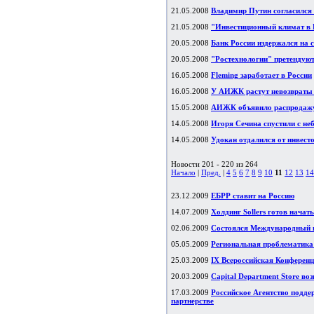
21.05.2008
Владимир Путин согласился
21.05.2008
"Инвестиционный климат в Р
20.05.2008
Банк России издержался на 
20.05.2008
"Ростехнологии" претендуют
16.05.2008
Fleming заработает в России
16.05.2008
У АИЖК растут невозвраты 
15.05.2008
АИЖК объявило распродажу
14.05.2008
Игоря Сечина спустили с не
14.05.2008
Удокан отдалился от инвест
Новости 201 - 220 из 264
Начало
|
Пред.
|
4
5
6
7
8
9
10
11
12
13
14
23.12.2009
ЕБРР ставит на Россию
14.07.2009
Холдинг Sollers готов начат
02.06.2009
Состоялся Международный н
05.05.2009
Региональная проблематика
25.03.2009
IX Всероссийская Конференц
20.03.2009
Capital Department Store в
17.03.2009
Российское Агентство подде
партнерстве