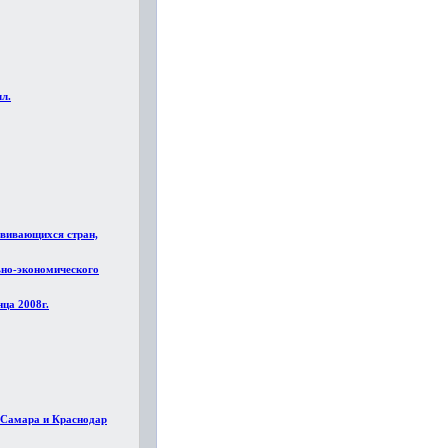
лл.
звивающихся стран,
ьно-экономического
ца 2008г.
и Самара и Краснодар