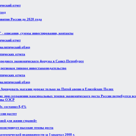
ический отчет
сход
вития России до 2020 года
 - описания, суммы инвестирования, контакты
ический отчет
аналитический обзор
итических отчета
ародного экономического форума в Санкт-Петербурге
 регионам типовое инвестзаконодательство
итических отчета
аналитический обзор
. Арендовать магазин дороже только на Пятой авеню и Елисейских Полях
ию: при сохранении максимальных темпов экономического роста России потребуется все
раны ОЭСР
г. составил 8,4%
сии растет
ьной для жизни страной»
монстрирует высокие темпы роста
коммерческой недвижимости за I квартал 2008 г.