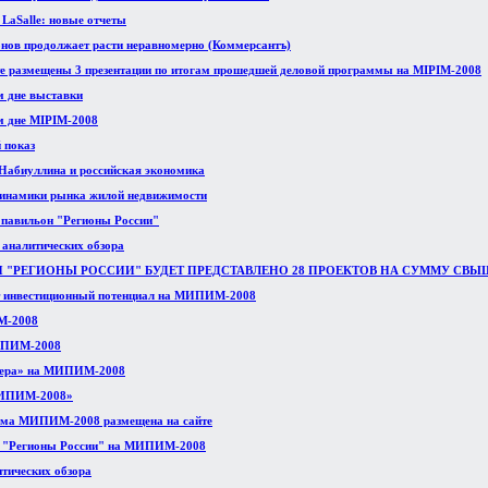
 LaSalle: новые отчеты
онов продолжает расти неравномерно (Коммерсантъ)
те размещены 3 презентации по итогам прошедшей деловой программы на MIPIM-2008
м дне выставки
м дне MIPIM-2008
 показ
абиуллина и российская экономика
инамики рынка жилой недвижимости
авильон "Регионы России"
х аналитических обзора
"РЕГИОНЫ РОССИИ" БУДЕТ ПРЕДСТАВЛЕНО 28 ПРОЕКТОВ НА СУММУ СВЫШ
т инвестиционный потенциал на МИПИМ-2008
М-2008
МИПИМ-2008
вьера» на МИПИМ-2008
МИПИМ-2008»
мма МИПИМ-2008 размещена на сайте
а "Регионы России" на МИПИМ-2008
итических обзора