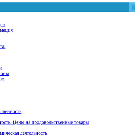
дел
мация
та:
га
йоны
во
шленность
тость. Цены на продовольственные товары
ическая деятельность