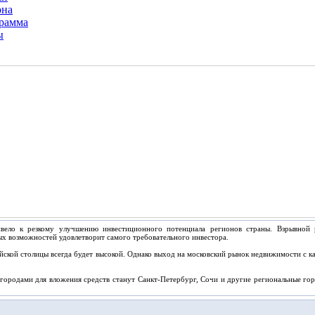
она
грамма
ы
ивело к резкому улучшению инвестиционного потенциала регионов страны. Взрывной 
ых возможностей удовлетворит самого требовательного инвестора.
йской столицы всегда будет высокой. Однако выход на московский рынок недвижимости с к
городами для вложения средств станут Санкт-Петербург, Сочи и другие региональные гор