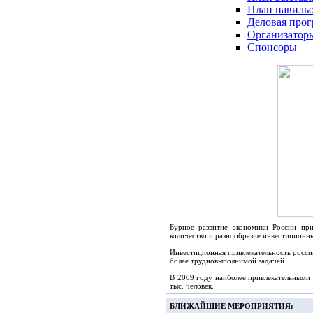
План павиль
Деловая про
Организатор
Спонсоры
Бурное развитие экономики России пр
количество и разнообразие инвестиционн
Инвестиционная привлекательность росси
более трудновыполнимой задачей.
В 2009 году наиболее привлекательными 
тыс. человек.
БЛИЖАЙШИЕ МЕРОПРИЯТИЯ: