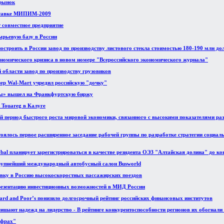
рынок
ставке МИПИМ-2009
т совместное предприятие
ырьевую базу в России
остроить в России завод по производству листового стекла стоимостью 180-190 млн до
номического кризиса в новом номере "Всероссийского экономического журнала"
 области завод по производству грузовиков
ер Wal-Mart учредил российскую "дочку"
ды» вышел на Франкфуртскую биржу
 Touareg в Калуге
 период быстрого роста мировой экономики, связанного с высокими показателями ра
тоялось первое расширенное заседание рабочей группы по разработке стратегии социал
al планирует зарегистрироваться в качестве резидента ОЭЗ "Алтайская долина" до кон
упнейший международный автобусный салон Busworld
авку в Россию высокоскоростных пассажирских поездов
презентацию инвестиционных возможностей в МИД России
dard and Poor’s понизило долгосрочный рейтинг российских финансовых институтов
ишают надежд на лидерство - В рейтинге конкурентоспособности регионов их обогнал
ифрах"