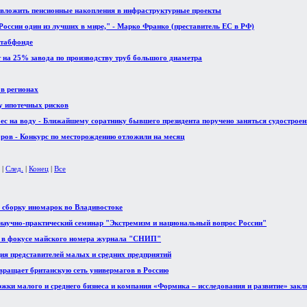
 вложить пенсионные накопления в инфраструктурные проекты
оссии один из лучших в мире," - Марко Франко (преставитель ЕС в РФ)
стабфонде
 на 25% завода по производству труб большого диаметра
в регионах
 ипотечных рисков
бес на воду - Ближайшему соратнику бывшего президента поручено заняться судострое
оров - Конкурс по месторождению отложили на месяц
|
След.
|
Конец
|
Все
ь сборку иномарок во Владивостоке
аучно-практический семинар "Экстремизм и национальный вопрос России"
 в фокусе майского номера журнала "СНИП"
ия представителей малых и средних предприятий
озвращает британскую сеть универмагов в Россию
ржки малого и среднего бизнеса и компания «Формика – исследования и развитие» закл