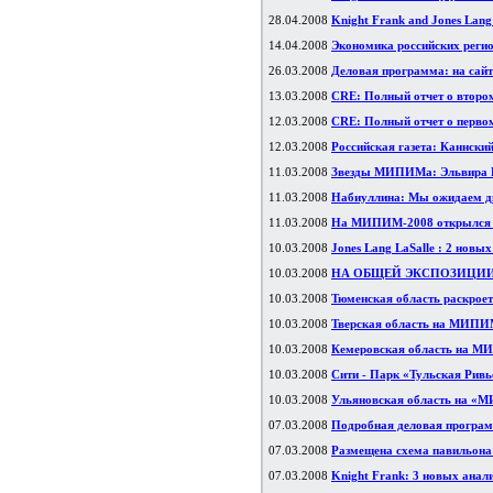
28.04.2008
Knight Frank and Jones Lang
14.04.2008
Экономика российских реги
26.03.2008
Деловая программа: на сай
13.03.2008
CRE: Полный отчет о второ
12.03.2008
CRE: Полный отчет о перво
12.03.2008
Российская газета: Каннский
11.03.2008
Звезды МИПИМа: Эльвира Н
11.03.2008
Набиуллина: Мы ожидаем д
11.03.2008
На МИПИМ-2008 открылся п
10.03.2008
Jones Lang LaSalle : 2 новы
10.03.2008
НА ОБЩЕЙ ЭКСПОЗИЦИИ 
10.03.2008
Тюменская область раскрое
10.03.2008
Тверская область на МИПИ
10.03.2008
Кемеровская область на 
10.03.2008
Сити - Парк «Тульская Ри
10.03.2008
Ульяновская область на «
07.03.2008
Подробная деловая програ
07.03.2008
Размещена схема павильон
07.03.2008
Knight Frank: 3 новых анал