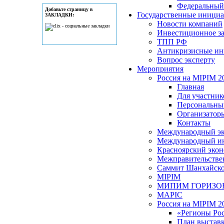
Федеральный
Добавьте страницу в
Государственные иници
ЗАКЛАДКИ:
Новости компаний
Инвестиционное за
ТПП РФ
Антикризисные и
Вопрос эксперту
Мероприятия
Россия на MIPIM 2
Главная
Для участник
Персональны
Организатор
Контакты
Международный эк
Международный ин
Красноярский эко
Межправительствен
Саммит Шанхайской
MIPIM
МИПИМ ГОРИЗО
MAPIC
Россия на MIPIM 2
«Регионы Ро
План выстав