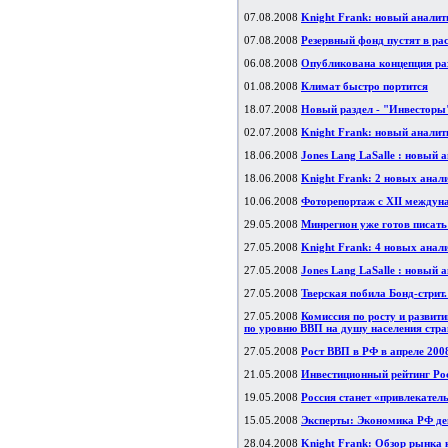
07.08.2008
Knight Frank: новый аналит
07.08.2008
Резервный фонд пустят в ра
06.08.2008
Опубликована концепция раз
01.08.2008
Климат быстро портится
18.07.2008
Новый раздел - "Инвесторы"
02.07.2008
Knight Frank: новый аналит
18.06.2008
Jones Lang LaSalle : новый 
18.06.2008
Knight Frank: 2 новых анал
10.06.2008
Фоторепортаж с XII междун
29.05.2008
Минрегион уже готов писать
27.05.2008
Knight Frank: 4 новых анал
27.05.2008
Jones Lang LaSalle : новый 
27.05.2008
Тверская побила Бонд-стрит
27.05.2008
Комиссия по росту и развит
по уровню ВВП на душу населения ст
27.05.2008
Рост ВВП в РФ в апреле 2008
21.05.2008
Инвестиционный рейтинг Рос
19.05.2008
Россия станет «привлекател
15.05.2008
Эксперты: Экономика РФ де
28.04.2008
Knight Frank: Обзор рынка 