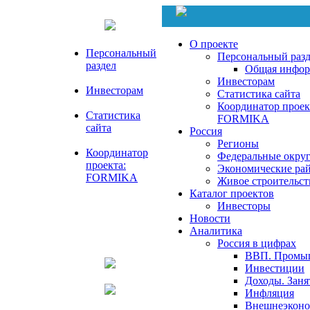
О проекте
Персональный
Персональный раз
раздел
Общая инфор
Инвесторам
Инвесторам
Статистика сайта
Координатор проек
Статистика
FORMIKA
сайта
Россия
Регионы
Координатор
Федеральные окру
проекта:
Экономические ра
FORMIKA
Живое строительст
Каталог проектов
Инвесторы
Новости
Аналитика
Россия в цифрах
ВВП. Промы
Инвестиции
Доходы. Заня
Инфляция
Внешнеэконом