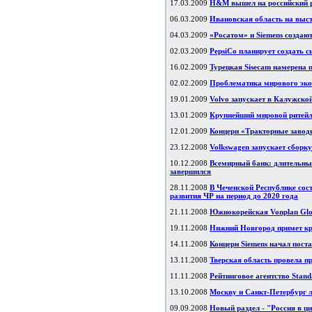
17.03.2009
H&M вышел на российский 
06.03.2009
Ивановская область на вы
04.03.2009
«Росатом» и Siemens создаю
02.03.2009
PepsiCo планирует создать с
16.02.2009
Турецкая Sisecam намерена п
02.02.2009
Проблематика мирового эко
19.01.2009
Volvo запускает в Калужской
13.01.2009
Крупнейший мировой ритейл
12.01.2009
Концерн «Тракторные заво
23.12.2008
Volkswagen запускает сборку
10.12.2008
Всемирный банк: длительный
завершился
28.11.2008
В Чеченской Республике сос
развития ЧР на период до 2020 года
21.11.2008
Южнокорейская Vonplan Glob
19.11.2008
Нижний Новгород примет кр
14.11.2008
Концерн Siemens начал пост
13.11.2008
Тверская область провела 
11.11.2008
Рейтинговое агентство Stan
13.10.2008
Москву и Санкт-Петербург л
09.09.2008
Новый раздел - "Россия в ц