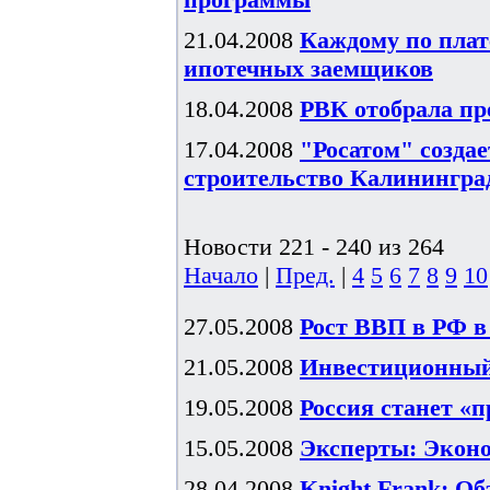
21.04.2008
Каждому по плат
ипотечных заемщиков
18.04.2008
РВК отобрала пр
17.04.2008
"Росатом" созда
строительство Калинингр
Новости 221 - 240 из 264
Начало
|
Пред.
|
4
5
6
7
8
9
10
27.05.2008
Рост ВВП в РФ в 
21.05.2008
Инвестиционный 
19.05.2008
Россия станет «
15.05.2008
Эксперты: Эконо
28.04.2008
Knight Frank: О