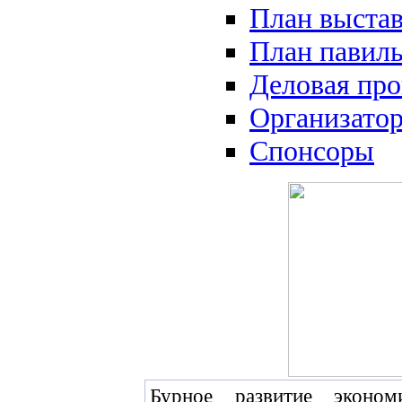
План выста
План павил
Деловая пр
Организато
Спонсоры
Бурное развитие эконо