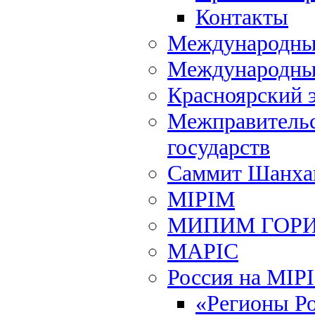
Контакты
Международный
Международны
Красноярский 
Межправительс
государств
Саммит Шанхай
MIPIM
МИПИМ ГОР
MAPIC
Россия на MIP
«Регионы Р