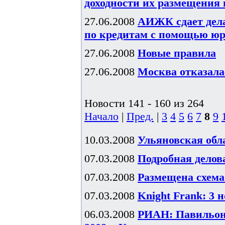
доходности их размещения в
27.06.2008
АИЖК сдает дела
по кредитам с помощью ю
27.06.2008
Новые правила
27.06.2008
Москва отказал
Новости 141 - 160 из 264
Начало
|
Пред.
|
3
4
5
6
7
8
9
10.03.2008
Ульяновская об
07.03.2008
Подробная дело
07.03.2008
Размещена схем
07.03.2008
Knight Frank: 3 
06.03.2008
РИАН: Павильон 