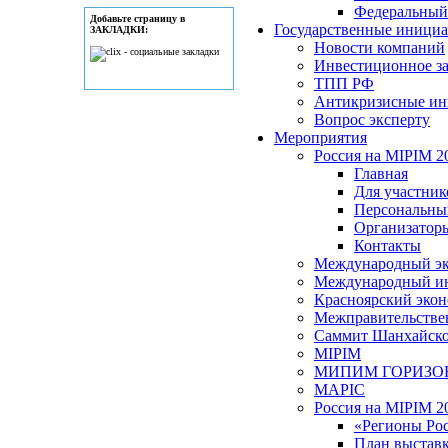
Федеральный
Добавьте страницу в
Государственные иници
ЗАКЛАДКИ:
Новости компаний
Инвестиционное за
ТПП РФ
Антикризисные и
Вопрос эксперту
Мероприятия
Россия на MIPIM 2
Главная
Для участник
Персональны
Организатор
Контакты
Международный эк
Международный ин
Красноярский эко
Межправительствен
Саммит Шанхайской
MIPIM
МИПИМ ГОРИЗО
MAPIC
Россия на MIPIM 2
«Регионы Ро
План выстав