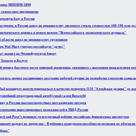
ставке МИПИМ-2009
т совместное предприятие
ырьевую базу в России
остроить в России завод по производству листового стекла стоимостью 180-190 млн до
номического кризиса в новом номере "Всероссийского экономического журнала"
 области завод по производству грузовиков
ер Wal-Mart учредил российскую "дочку"
ды» вышел на Франкфуртскую биржу
 Touareg в Калуге
 период быстрого роста мировой экономики, связанного с высокими показателями ра
тоялось первое расширенное заседание рабочей группы по разработке стратегии социал
al планирует зарегистрироваться в качестве резидента ОЭЗ "Алтайская долина" до кон
упнейший международный автобусный салон Busworld
авку в Россию высокоскоростных пассажирских поездов
презентацию инвестиционных возможностей в МИД России
dard and Poor’s понизило долгосрочный рейтинг российских финансовых институтов
ишают надежд на лидерство - В рейтинге конкурентоспособности регионов их обогнал
ифрах"