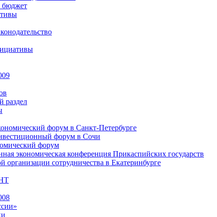
 бюджет
ативы
конодательство
нициативы
009
ов
й раздел
ы
ономический форум в Санкт-Петербурге
вестиционный форум в Сочи
номический форум
ная экономическая конференция Прикаспийских государств
 организации сотрудничества в Екатеринбурге
НТ
008
ссии»
ки