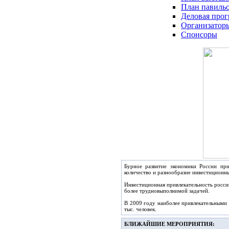
План павиль
Деловая про
Организатор
Спонсоры
Бурное развитие экономики России пр
количество и разнообразие инвестиционн
Инвестиционная привлекательность росси
более трудновыполнимой задачей.
В 2009 году наиболее привлекательными 
тыс. человек.
БЛИЖАЙШИЕ МЕРОПРИЯТИЯ: