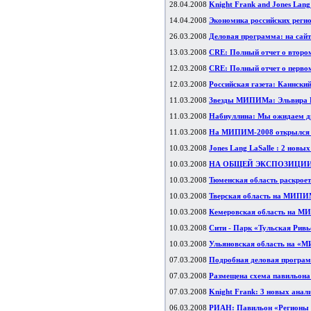
28.04.2008
Knight Frank and Jones Lang
14.04.2008
Экономика российских реги
26.03.2008
Деловая программа: на сай
13.03.2008
CRE: Полный отчет о второ
12.03.2008
CRE: Полный отчет о перво
12.03.2008
Российская газета: Каннский
11.03.2008
Звезды МИПИМа: Эльвира Н
11.03.2008
Набиуллина: Мы ожидаем д
11.03.2008
На МИПИМ-2008 открылся п
10.03.2008
Jones Lang LaSalle : 2 новы
10.03.2008
НА ОБЩЕЙ ЭКСПОЗИЦИИ 
10.03.2008
Тюменская область раскрое
10.03.2008
Тверская область на МИПИ
10.03.2008
Кемеровская область на 
10.03.2008
Сити - Парк «Тульская Ри
10.03.2008
Ульяновская область на «
07.03.2008
Подробная деловая програ
07.03.2008
Размещена схема павильон
07.03.2008
Knight Frank: 3 новых анал
06.03.2008
РИАН: Павильон «Регионы Р