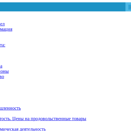
дел
мация
та:
га
йоны
во
шленность
тость. Цены на продовольственные товары
ическая деятельность