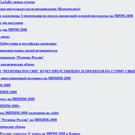
 LaSalle: новые отчеты
онов продолжает расти неравномерно (Коммерсантъ)
те размещены 3 презентации по итогам прошедшей деловой программы на MIPIM-2008
м дне выставки
м дне MIPIM-2008
 показ
абиуллина и российская экономика
инамики рынка жилой недвижимости
авильон "Регионы России"
х аналитических обзора
"РЕГИОНЫ РОССИИ" БУДЕТ ПРЕДСТАВЛЕНО 28 ПРОЕКТОВ НА СУММУ СВЫШ
т инвестиционный потенциал на МИПИМ-2008
М-2008
МИПИМ-2008
вьера» на МИПИМ-2008
МИПИМ-2008»
мма МИПИМ-2008 размещена на сайте
а "Регионы России" на МИПИМ-2008
итических обзора
оссии» отроется 11 марта на MIPIM-2008 в Каннах