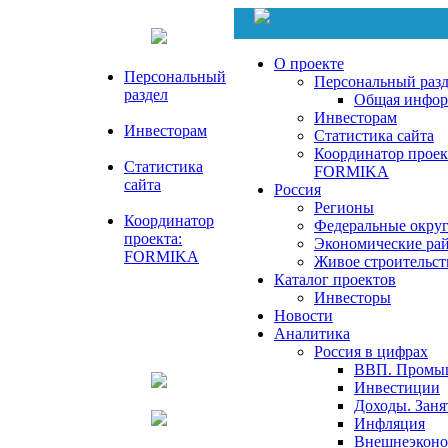
О проекте
Персональный
Персональный раз
раздел
Общая инфор
Инвесторам
Инвесторам
Статистика сайта
Координатор проек
Статистика
FORMIKA
сайта
Россия
Регионы
Координатор
Федеральные окру
проекта:
Экономические ра
FORMIKA
Живое строительст
Каталог проектов
Инвесторы
Новости
Аналитика
Россия в цифрах
ВВП. Промы
Инвестиции
Доходы. Заня
Инфляция
Внешнеэконом