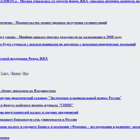
и ЮКОСа - Москва отказалась от средств фонда ЖКХ, опасаясь потерять контроль н
регионы - Правительство меняет правила получения госинвестиций
т уценке - Минфин снижает прогноз доходности их размещения в 2008 году
о будет судиться с неплательщиками по кредитам с помощью юридических компаний
ансовой поддержки Фонда ЖКХ
|
След.
|
Конец
|
Все
ь сборку иномарок во Владивостоке
аучно-практический семинар "Экстремизм и национальный вопрос России"
 в фокусе майского номера журнала "СНИП"
ия представителей малых и средних предприятий
озвращает британскую сеть универмагов в Россию
ржки малого и среднего бизнеса и компания «Формика – исследования и развитие» закл
рынок