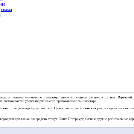
она
грамма
ы
ивело к резкому улучшению инвестиционного потенциала регионов страны. Взрывной 
ых возможностей удовлетворит самого требовательного инвестора.
йской столицы всегда будет высокой. Однако выход на московский рынок недвижимости с к
городами для вложения средств станут Санкт-Петербург, Сочи и другие региональные гор