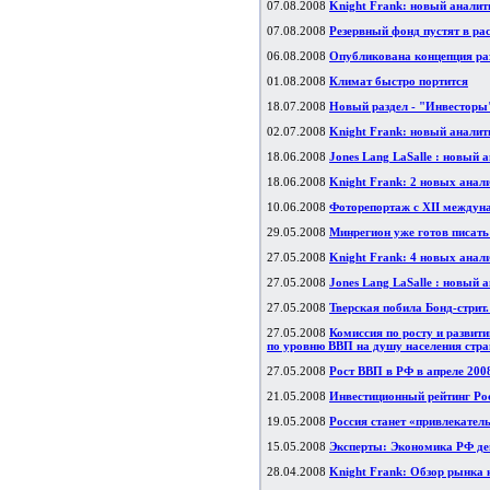
07.08.2008
Knight Frank: новый аналит
07.08.2008
Резервный фонд пустят в ра
06.08.2008
Опубликована концепция раз
01.08.2008
Климат быстро портится
18.07.2008
Новый раздел - "Инвесторы"
02.07.2008
Knight Frank: новый аналит
18.06.2008
Jones Lang LaSalle : новый 
18.06.2008
Knight Frank: 2 новых анал
10.06.2008
Фоторепортаж с XII междун
29.05.2008
Минрегион уже готов писать
27.05.2008
Knight Frank: 4 новых анал
27.05.2008
Jones Lang LaSalle : новый 
27.05.2008
Тверская побила Бонд-стрит
27.05.2008
Комиссия по росту и развит
по уровню ВВП на душу населения ст
27.05.2008
Рост ВВП в РФ в апреле 2008
21.05.2008
Инвестиционный рейтинг Рос
19.05.2008
Россия станет «привлекател
15.05.2008
Эксперты: Экономика РФ де
28.04.2008
Knight Frank: Обзор рынка 