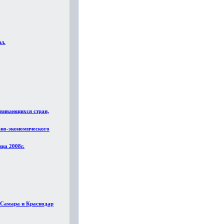
лл.
звивающихся стран,
ьно-экономического
ца 2008г.
и Самара и Краснодар