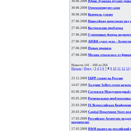
30.06.2008
Юрия Лужкова пугают деньг
30.06.2008
Отремонтируют сами
30.06.2008
Контроль усилят
27.06.2008
Инвестфонд перестроят под 
27.06.2008
Костромские проблемы
27.06.2008
Суверенные фонды подвергну
27.06.2008
АИЖК сдает дела - Агентств
27.06.2008
Новые правила
27.06.2008
Москва отказалась от фин
Новости 141 - 160 из 264
Начало
|
Пред.
|
3
4
5
6
7
8
9
10
11
12
13
23.12.2009
ЕБРР ставит на Россию
14.07.2009
Холдинг Sollers готов начат
02.06.2009
Состоялся Международный н
05.05.2009
Региональная проблематика
25.03.2009
IX Всероссийская Конференц
20.03.2009
Capital Department Store в
17.03.2009
Российское Агентство подде
партнерстве
17.03.2009
H&M вышел на российский 