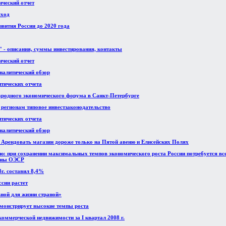
ический отчет
сход
вития России до 2020 года
 - описания, суммы инвестирования, контакты
ический отчет
аналитический обзор
итических отчета
ародного экономического форума в Санкт-Петербурге
 регионам типовое инвестзаконодательство
итических отчета
аналитический обзор
. Арендовать магазин дороже только на Пятой авеню и Елисейских Полях
ию: при сохранении максимальных темпов экономического роста России потребуется все
раны ОЭСР
г. составил 8,4%
сии растет
ьной для жизни страной»
монстрирует высокие темпы роста
коммерческой недвижимости за I квартал 2008 г.