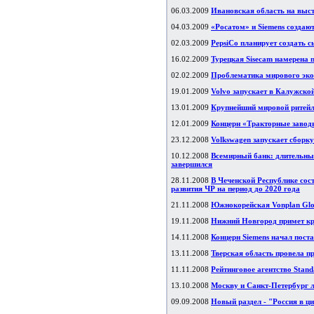
06.03.2009
Ивановская область на вы
04.03.2009
«Росатом» и Siemens создаю
02.03.2009
PepsiCo планирует создать с
16.02.2009
Турецкая Sisecam намерена п
02.02.2009
Проблематика мирового эко
19.01.2009
Volvo запускает в Калужской
13.01.2009
Крупнейший мировой ритейл
12.01.2009
Концерн «Тракторные заво
23.12.2008
Volkswagen запускает сборку
10.12.2008
Всемирный банк: длительный
завершился
28.11.2008
В Чеченской Республике сос
развития ЧР на период до 2020 года
21.11.2008
Южнокорейская Vonplan Glob
19.11.2008
Нижний Новгород примет кр
14.11.2008
Концерн Siemens начал пост
13.11.2008
Тверская область провела 
11.11.2008
Рейтинговое агентство Stan
13.10.2008
Москву и Санкт-Петербург л
09.09.2008
Новый раздел - "Россия в ц