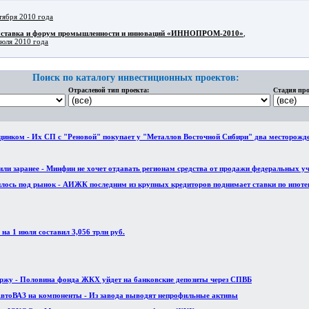
тября 2010 года
ыставка и форум промышленности и инноваций «ИННОПРОМ-2010»
,
июля 2010 года
Поиск по каталогу инвестиционных проектов:
Отраслевой тип проекта:
Стадия про
цинком - Их СП с "Реновой" покупает у "Металлов Восточной Сибири" два месторожд
или заранее - Минфин не хочет отдавать регионам средства от продажи федеральных у
лось под рынок - АИЖК последним из крупных кредиторов поднимает ставки по ипоте
на 1 июля составил 3,056 трлн руб.
ржу - Половина фонда ЖКХ уйдет на банковские депозиты через СПВБ
АвтоВАЗ на компоненты - Из завода выводят непрофильные активы