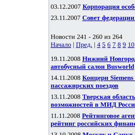
03.12.2007
Корпорация особ
23.11.2007
Совет федерации
Новости 241 - 260 из 264
Начало
|
Пред.
|
4
5
6
7
8
9
10
19.11.2008
Нижний Новгоро
автобусный салон Busworld
14.11.2008
Концерн Siemens
пассажирских поездов
13.11.2008
Тверская област
возможностей в МИД Росс
11.11.2008
Рейтинговое аген
рейтинг российских финан
13.10.2008
Москву и Санкт-