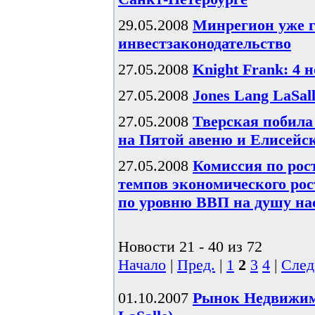
29.05.2008
Минрегион уже г
инвестзаконодательство
27.05.2008
Knight Frank: 4 
27.05.2008
Jones Lang LaSal
27.05.2008
Тверская побила
на Пятой авеню и Елисейс
27.05.2008
Комиссия по рос
темпов экономического рост
по уровню ВВП на душу н
Новости 21 - 40 из 72
Начало
|
Пред.
|
1
2
3
4
|
След
01.10.2007
Рынок Недвижимо