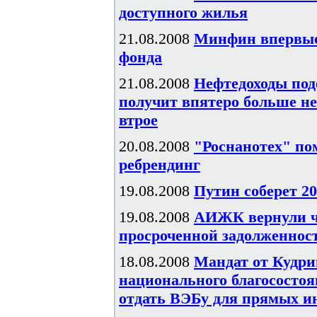
доступного жилья
21.08.2008
Минфин впервые 
фонда
21.08.2008
Нефтедоходы под
получит впятеро больше не
втрое
20.08.2008
"Роснанотех" по
ребрендинг
19.08.2008
Путин соберет 20
19.08.2008
АИЖК вернули чу
просроченной задолженнос
18.08.2008
Мандат от Кудри
национального благососто
отдать ВЭБу для прямых и