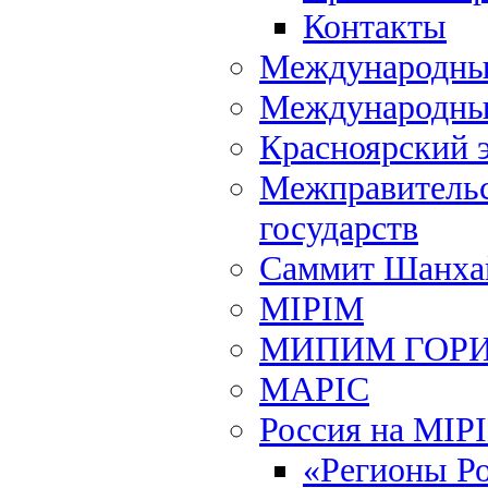
Контакты
Международный
Международны
Красноярский 
Межправительс
государств
Саммит Шанхай
MIPIM
МИПИМ ГОР
MAPIC
Россия на MIP
«Регионы Р