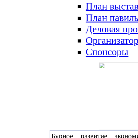
План выста
План павил
Деловая пр
Организато
Спонсоры
Бурное развитие эконо