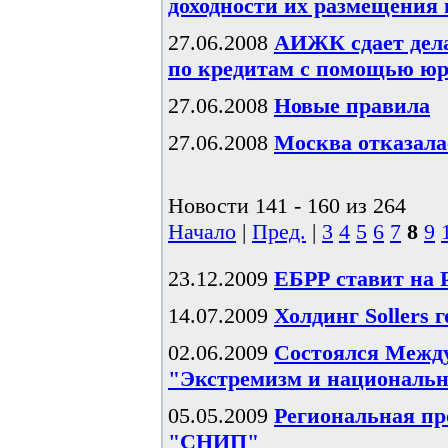
доходности их размещения в
27.06.2008
АИЖК сдает дела
по кредитам с помощью ю
27.06.2008
Новые правила
27.06.2008
Москва отказал
Новости 141 - 160 из 264
Начало
|
Пред.
|
3
4
5
6
7
8
9
23.12.2009
ЕБРР ставит на 
14.07.2009
Холдинг Sollers 
02.06.2009
Состоялся Межд
"Экстремизм и национальн
05.05.2009
Региональная пр
"СНИП"