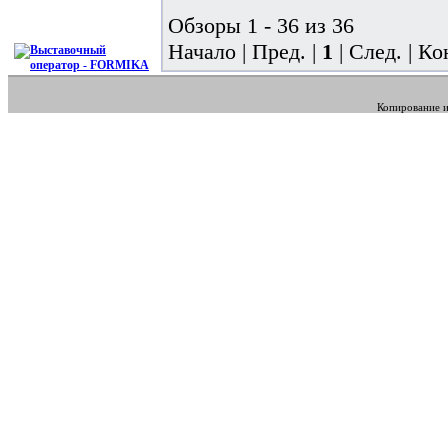
Обзоры 1 - 36 из 36
Начало | Пред. |
1
| След. | Ко
Копирование и