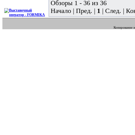
Обзоры 1 - 36 из 36
Начало | Пред. |
1
| След. | Ко
Копирование и