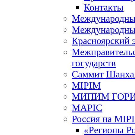
Контакты
Международный
Международны
Красноярский 
Межправительс
государств
Саммит Шанхай
MIPIM
МИПИМ ГОР
MAPIC
Россия на MIP
«Регионы Р