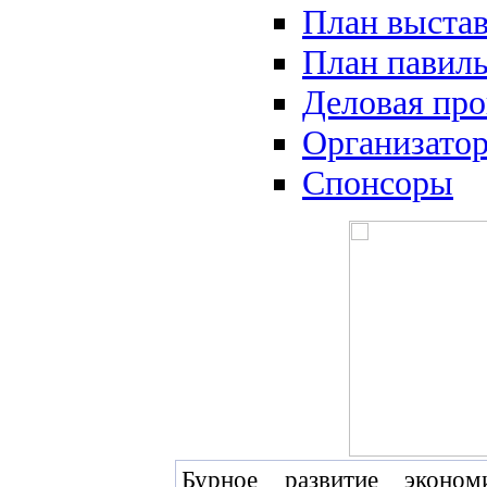
План выста
План павил
Деловая пр
Организато
Спонсоры
Бурное развитие эконо