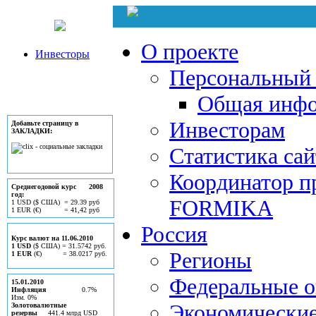
О проекте
Инвесторы
Персональный 
Общая инф
Инвесторам
Добавьте страницу в
ЗАКЛАДКИ:
Статистика сай
Координатор п
Среднегодовой курс 2008
год:
FORMIKA
1 USD ($ США) = 29.39 руб
1 EUR (€) = 41,42 руб
Россия
Курс валют на 11.06.2010
1 USD
($ США) = 31.5742 руб.
Регионы
1 EUR
(€) = 38.0217 руб.
Федеральные о
15.01.2010
Инфляция
0.7%
Изм. 0%
Экономически
Золотовалютные
резервы
441.4 млрд USD