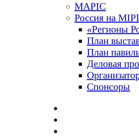
MAPIC
Россия на MIP
«Регионы Р
План выста
План павил
Деловая пр
Организато
Спонсоры