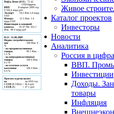
Нефть Brent (ICE)
71.62
USD/баррель
Живое строите
ВВП
II квартал 2009 год
9 326,4 млрд руб
Экспорт
24,5 Изм 1,8 млрд
Каталог проектов
USD
Импорт
15.5 Изм. 1.6
млрд USD
Инвесторы
Инвестиции в основной
капитал
01.07.09г. 621,7
Изм. -49.4 млрд руб
Новости
01.8 / 31.08.2009
Индекс потребительских
Аналитика
цен
100 Изм. 0
%
- на продовольственные
товары
99.1 Изм. -
Россия в цифр
1.5 %
- на непродовольственные
товары
100.6 Изм. -
ВВП. Пром
0.2 %
- на платные услуги
населению
100.4 Изм. -
0.4 %
Инвестиции
Прогноз курсов валют
Доходы. Зан
на
на 2010 год
1 USD
($ США) = 36.4 руб.
1 EUR
(€) = 47.1 руб.
товары
Инфляция
Внешнеэкон