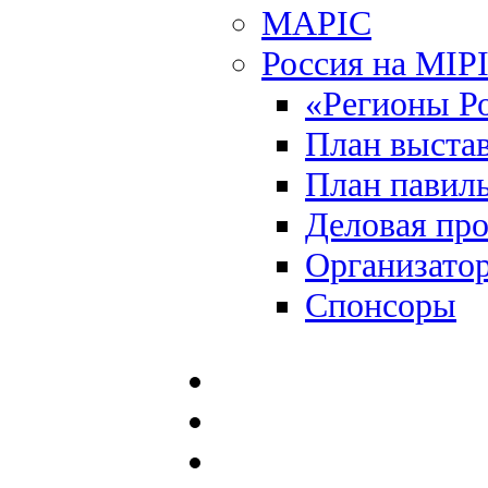
MAPIC
Россия на MIP
«Регионы Р
План выста
План павил
Деловая пр
Организато
Спонсоры