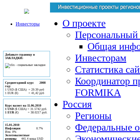
О проекте
Инвесторы
Персональный 
Общая инф
Инвесторам
Добавьте страницу в
ЗАКЛАДКИ:
Статистика сай
Координатор п
Среднегодовой курс 2008
год:
FORMIKA
1 USD ($ США) = 29.39 руб
1 EUR (€) = 41,42 руб
Россия
Курс валют на 11.06.2010
1 USD
($ США) = 31.5742 руб.
Регионы
1 EUR
(€) = 38.0217 руб.
Федеральные о
15.01.2010
Инфляция
0.7%
Изм. 0%
Экономически
Золотовалютные
резервы
441.4 млрд USD