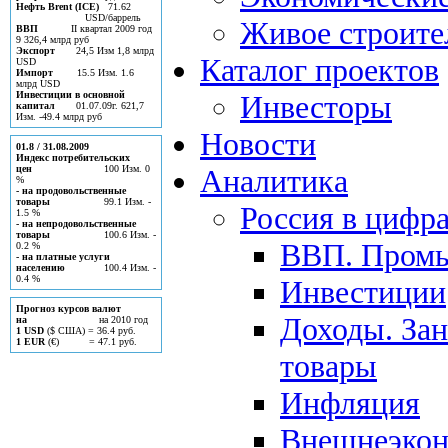
Нефть Brent (ICE)
71.62
USD/баррель
Живое строите
ВВП
II квартал 2009 год
9 326,4 млрд руб
Экспорт
24,5 Изм 1,8 млрд
Каталог проектов
USD
Импорт
15.5 Изм. 1.6
млрд USD
Инвестиции в основной
Инвесторы
капитал
01.07.09г. 621,7
Изм. -49.4 млрд руб
Новости
01.8 / 31.08.2009
Индекс потребительских
цен
100 Изм. 0
Аналитика
%
- на продовольственные
товары
99.1 Изм. -
Россия в цифр
1.5 %
- на непродовольственные
товары
100.6 Изм. -
ВВП. Пром
0.2 %
- на платные услуги
населению
100.4 Изм. -
0.4 %
Инвестиции
Прогноз курсов валют
Доходы. Зан
на
на 2010 год
1 USD
($ США) = 36.4 руб.
1 EUR
(€) = 47.1 руб.
товары
Инфляция
Внешнеэкон