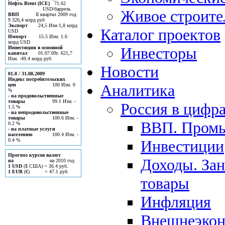
Нефть Brent (ICE)
71.62
USD/баррель
Живое строите
ВВП
II квартал 2009 год
9 326,4 млрд руб
Экспорт
24,5 Изм 1,8 млрд
Каталог проектов
USD
Импорт
15.5 Изм. 1.6
млрд USD
Инвесторы
Инвестиции в основной
капитал
01.07.09г. 621,7
Изм. -49.4 млрд руб
Новости
01.8 / 31.08.2009
Индекс потребительских
Аналитика
цен
100 Изм. 0
%
- на продовольственные
товары
99.1 Изм. -
Россия в цифр
1.5 %
- на непродовольственные
товары
100.6 Изм. -
ВВП. Пром
0.2 %
- на платные услуги
населению
100.4 Изм. -
0.4 %
Инвестиции
Прогноз курсов валют
Доходы. Зан
на
на 2010 год
1 USD
($ США) = 36.4 руб.
1 EUR
(€) = 47.1 руб.
товары
Инфляция
Внешнеэкон