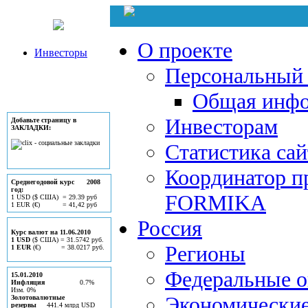
О проекте
Инвесторы
Персональный 
Общая инф
Инвесторам
Добавьте страницу в
ЗАКЛАДКИ:
Статистика сай
Координатор п
Среднегодовой курс 2008
год:
FORMIKA
1 USD ($ США) = 29.39 руб
1 EUR (€) = 41,42 руб
Россия
Курс валют на 11.06.2010
1 USD
($ США) = 31.5742 руб.
Регионы
1 EUR
(€) = 38.0217 руб.
Федеральные о
15.01.2010
Инфляция
0.7%
Изм. 0%
Экономически
Золотовалютные
резервы
441.4 млрд USD