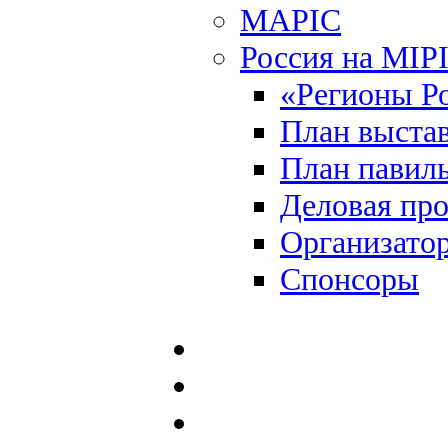
MAPIC
Россия на MIP
«Регионы Р
План выста
План павил
Деловая пр
Организато
Спонсоры