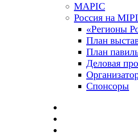
MAPIC
Россия на MIP
«Регионы Р
План выста
План павил
Деловая пр
Организато
Спонсоры