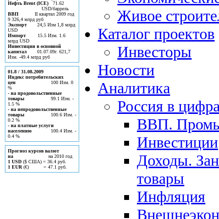
Нефть Brent (ICE)
71.62
USD/баррель
Живое строите
ВВП
II квартал 2009 год
9 326,4 млрд руб
Экспорт
24,5 Изм 1,8 млрд
Каталог проектов
USD
Импорт
15.5 Изм. 1.6
млрд USD
Инвесторы
Инвестиции в основной
капитал
01.07.09г. 621,7
Изм. -49.4 млрд руб
Новости
01.8 / 31.08.2009
Индекс потребительских
Аналитика
цен
100 Изм. 0
%
- на продовольственные
товары
99.1 Изм. -
Россия в цифр
1.5 %
- на непродовольственные
товары
100.6 Изм. -
ВВП. Пром
0.2 %
- на платные услуги
населению
100.4 Изм. -
0.4 %
Инвестиции
Прогноз курсов валют
Доходы. Зан
на
на 2010 год
1 USD
($ США) = 36.4 руб.
1 EUR
(€) = 47.1 руб.
товары
Инфляция
Внешнеэкон