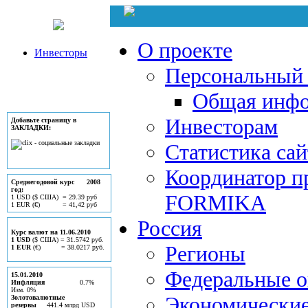
О проекте
Инвесторы
Персональный 
Общая инф
Инвесторам
Добавьте страницу в
ЗАКЛАДКИ:
Статистика сай
Координатор п
Среднегодовой курс 2008
год:
FORMIKA
1 USD ($ США) = 29.39 руб
1 EUR (€) = 41,42 руб
Россия
Курс валют на 11.06.2010
1 USD
($ США) = 31.5742 руб.
Регионы
1 EUR
(€) = 38.0217 руб.
Федеральные о
15.01.2010
Инфляция
0.7%
Изм. 0%
Экономически
Золотовалютные
резервы
441.4 млрд USD