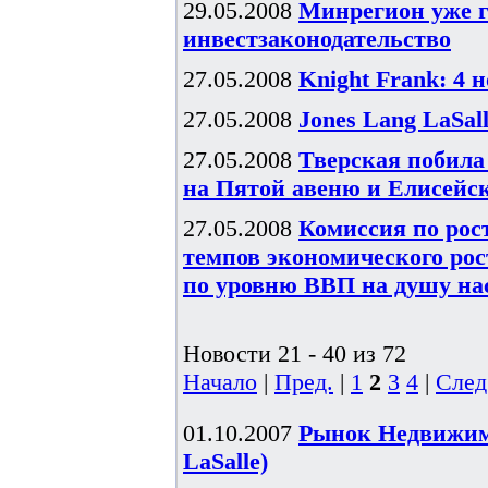
29.05.2008
Минрегион уже г
инвестзаконодательство
27.05.2008
Knight Frank: 4 
27.05.2008
Jones Lang LaSal
27.05.2008
Тверская побила
на Пятой авеню и Елисейс
27.05.2008
Комиссия по рос
темпов экономического рост
по уровню ВВП на душу н
Новости 21 - 40 из 72
Начало
|
Пред.
|
1
2
3
4
|
След
01.10.2007
Рынок Недвижимо
LaSalle)