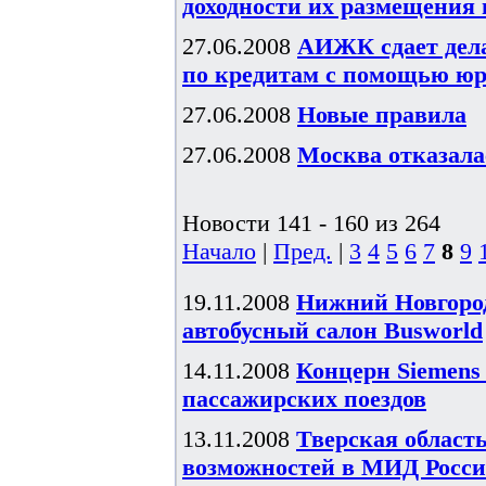
доходности их размещения в
27.06.2008
АИЖК сдает дела
по кредитам с помощью ю
27.06.2008
Новые правила
27.06.2008
Москва отказал
Новости 141 - 160 из 264
Начало
|
Пред.
|
3
4
5
6
7
8
9
19.11.2008
Нижний Новгоро
автобусный салон Busworld
14.11.2008
Концерн Siemens
пассажирских поездов
13.11.2008
Тверская област
возможностей в МИД Росс