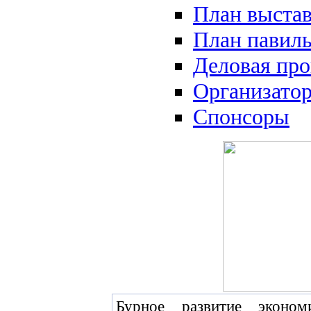
План выста
План павил
Деловая пр
Организато
Спонсоры
Бурное развитие эконо