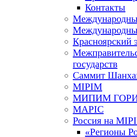
Контакты
Международный
Международны
Красноярский 
Межправительс
государств
Саммит Шанхай
MIPIM
МИПИМ ГОР
MAPIC
Россия на MIP
«Регионы Р